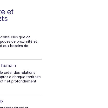
e et
ets
ocales. Plus que de
spaces de proximité et
 aux besoins de
t humain
e créer des relations
opres à chaque territoire
actif et profondément
ux