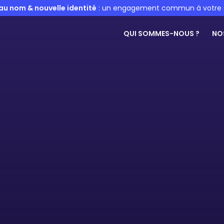
u nom & nouvelle identité
: un engagement commun à votre 
QUI SOMMES-NOUS ?
NO