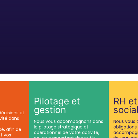
Pilotage et
RH et
gestion
socia
décisions et
vité dans
Nous vous accompagnons dans
Nous vous 
le pilotage stratégique et
obligations
é, afin de
opérationnel de votre activité,
accompagn
t vos
en vous apportant des outils
rigueur, pro