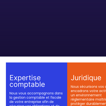
Expertise
Juridique
comptable
Nous sécurisons vos 
encadrons votre acti
Nous vous accompagnons dans
un environnement
la gestion comptable et fiscale
réglementaire maîtris
de votre entreprise afin de
protéger durablemen
sécuriser vos obligations et de