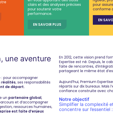
otre
clairs et des analyses précises
pour assure
pour soutenir votre
conforme a
performance.
EN SAVO
EN SAVOIR PLUS
n, une aventure
En 2012, cette vision prend f
Expertise est né. Depuis, le c
faite de rencontres, d’intégr
partageant le même état d’esp
le : pour accompagner
Aujourd’hui, Premium Expertis
réalités
, ses responsabilités
répartis sur dix bureaux. Mais l
int de départ.
confiance construite avec cha
re un
partenaire global
,
Notre objectif
s parcours et d’accompagner
Simplifier la complexité e
 gestion, ressources humaines,
concentre sur l’essentiel 
eprise est faite d’enjeux